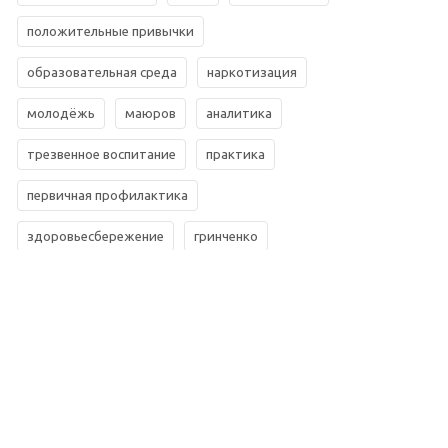
положительные привычки
образовательная среда
наркотизация
молодёжь
маюров
аналитика
трезвенное воспитание
практика
первичная профилактика
здоровьесбережение
гринченко
сухой закон
россия
наследие
наркомания
наркология
закон
школа
трезвое мышление
трезвенная терминология
подростки
нравственность
миронов
корниенко
конференция
дневник