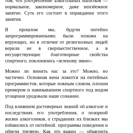
том, что употребление алкогольных напитков —
нормальное, закономерное, даже неизбежное
занятие. Суть его состоит в оправдании этого
занятия.
В прошлом мы, будучи питейно
запрограммированными; были похожи на
верующих, но в отличие от религиозных людей
верили не в сверхъестественное, а в
несуществующие благотворные свойства
спиртного, поклонялись «зеленому змию».
Можно ли винить нас за это? Можно, но
частично. Основная вина ложится на питейных
программистов, которые ложным словом, плохим
примером и навязыванием спиртного под видом
угощения уродовали наше сознание.
Под влиянием достоверных знаний об алкоголе и
последствиях его употребления, о позорной
жизни алкоголиков, о страданиях их близких мы
избавились от питейной. программы поведения и
обрели трезвую. Как это важно — объяснить