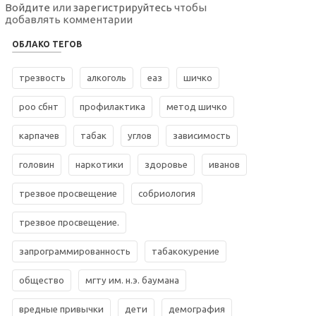
Войдите
или
зарегистрируйтесь
чтобы
добавлять комментарии
ОБЛАКО ТЕГОВ
трезвость
алкоголь
еаз
шичко
роо сбнт
профилактика
метод шичко
карпачев
табак
углов
зависимость
головин
наркотики
здоровье
иванов
трезвое просвещение
собриология
трезвое просвещение.
запрограммированность
табакокурение
общество
мгту им. н.э. баумана
вредные привычки
дети
демография