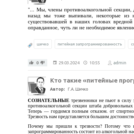
"...
Мы, члены противоалкогольной секции, 
назад мы тоже выпивали, некоторые из н
существовавшей в наших головах вредной 
оправданное, чуть ли не необходимое явлени
шичко
питейная запрограммированность
с
0
29.03.2024
10:55
admin
Кто такие «питейные про
Автор:
Г.А. Шичко
СОЗНАТЕЛЬНЫЕ
трезвенники не пьют в силу
противоалкогольной секции штаба добровольных
Теперь — гордимся полным отказом. от спиртног
Трезвость нам представляется большим достоинст
Почему мы пришли к трезвости? Потому что и
запрограммированность состоит из алкогольной на