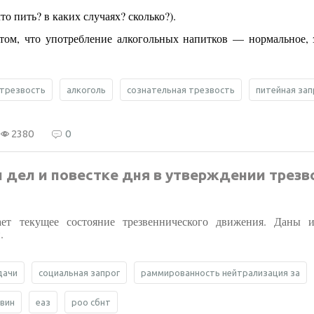
о пить? в каких случаях? сколько?).
 том, что употребление алкогольных напитков — нормальное, 
трезвость
алкоголь
сознательная трезвость
питейная за
2380
0
дел и повестке дня в утверждении трезв
ет
текущее состояние трезвеннического движения. Даны и
.
дачи
социальная запрог
раммированность нейтрализация за
вин
еаз
роо сбнт