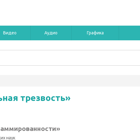
Видео
Аудио
Графика
ьная трезвость»
раммированности»
их наук