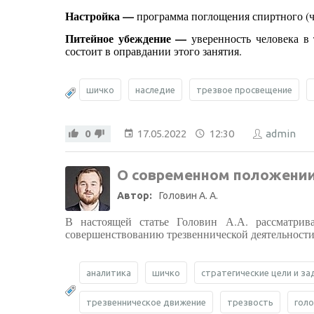
Настройка
—
программа поглощения спиртного (чт
Питейное убеждение
—
уверенность человека в
состоит в оправдании этого занятия.
шичко
наследие
трезвое просвещение
0
17.05.2022
12:30
admin
О современном положении 
Автор:
Головин А. А.
В настоящей статье Головин А.А. рассматрива
совершенствованию трезвеннической деятельности
аналитика
шичко
стратегические цели и за
трезвенническое движение
трезвость
голо