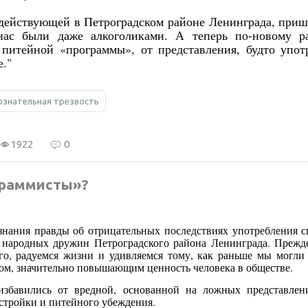
действующей в Петроградском районе Ленинграда, пришл
ас были даже алкоголиками. А теперь по-новому р
питейной «программы», от представления, будто упот
е."
ознательная трезвость
1922
0
граммисты»?
 знания правды об отрицательных последствиях употребления 
 народных дружин Петроградского района Ленинграда. Прежде
о, радуемся жизни и удивляемся тому, как раньше мы могли п
вом, значительно повышающим ценность человека в обществе.
збавились от вредной, основанной на ложных представлени
стройки и питейного убеждения.