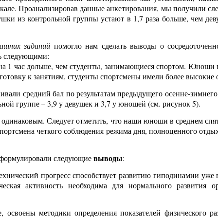
шкале. Проанализировав данные анкетирования, мы получили сл
ушки из контрольной группы устают в 1,7 раза больше, чем д
машних заданий
помогло нам сделать выводы о сосредоточенно
сь следующими:
на 1 час дольше, чем студенты, занимающиеся спортом. Юноши в
дготовку к занятиям, студенты спортсмены имели более высокие 
вали средний бал по результатам предыдущего осенне-зимнего 
ьной группе – 3,9 у девушек и 3,7 у юношей (см. рисунок 5).
одинаковым. Следует отметить, что наши юноши в среднем спят 8
спортсмена четкого соблюдения режима дня, полноценного отдыха
выводы
 сформулировали следующие
:
хнический прогресс способствует развитию гиподинамии уже в
еская активность необходима для нормального развития ор
е, освоены методики определения показателей физического ра