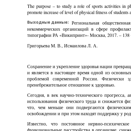
The purpose – to study a role of sports activities in ph
promote increase of level of physical fitness of students
Региональная общественна
Выходные данные:
некоммерческих организаций в сфере профилакт
типографии РА «Википринт»- Москва, 2017. – 138 
Григорьева М. В., Исмаилова Л. А.
Сохранение и укрепление здоровья нации превращ
и является в настоящее время одной из основных
проблемой современной России. Физически з
пренебрежительное отношение к здоровью.
Сегодня, в век научно-технического прогресса,
использования физического труда и снижается фи
что, чем меньше они подвергаются физическим
освобождении и при этом находят поддержку у роди
Известно, что постоянное нервно-психическо
функциональные расстройства в организме, сниж