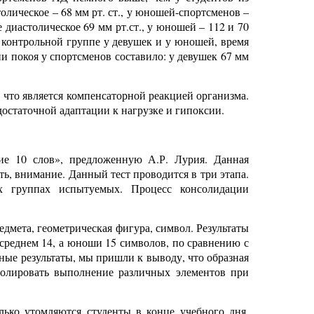
олическое – 68 мм рт. ст., у юношей-спортсменов –
е диастолическое 69 мм рт.ст., у юношей – 112 и 70
в контрольной группе у девушек и у юношей, время
и покоя у спортсменов составило: у девушек 67 мм
что является компенсаторной реакцией организма.
достаточной адаптации к нагрузке и гипоксии.
ие 10 слов», предложенную А.Р. Лурия. Данная
ь, внимание. Данный тест проводится в три этапа.
х группах испытуемых. Процесс консолидации
дмета, геометрическая фигура, символ. Результаты
 среднем 14, а юноши 15 символов, по сравнению с
ные результаты, мы пришли к выводу, что образная
ролировать выполнение различных элементов при
лько утомляются студенты в конце учебного дня,