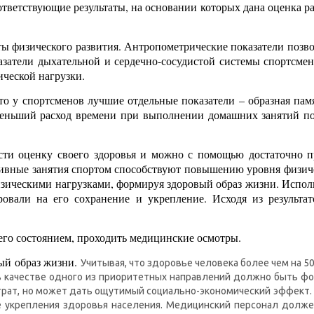
ответствующие результаты, на основании которых дана оценка р
ы физического развития. Антропометрические показатели позво
казатели дыхательной и сердечно-сосудистой системы спортсме
ической нагрузки.
то у спортсменов лучшие отдельные показатели – образная пам
меньший расход времени при выполнении домашних занятий по
сти оценку своего здоровья и можно с помощью достаточно 
ивные занятия спортом способствуют повышению уровня физиче
зическими нагрузками, формируя здоровый образ жизни. Испол
ировали на его сохранение и укрепление. Исходя из результ
 его состоянием, проходить медицинские осмотры.
вый образ жизни.
Учитывая, что здоровье человека более чем на 5
 в качестве одного из приоритетных направлений должно быть ф
трат, но может дать ощутимый социально-экономический эффект.
е укрепления здоровья населения. Медицинский персонал долж