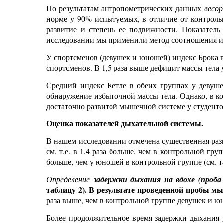
По результатам антропометрических данных
весо
норме у 90% испытуемых, в отличие от контрольн
развитие и степень ее подвижности. Показатель
исследовании мы применили метод соотношения инд
У спортсменов (девушек и юношей) индекс Брока вы
спортсменов. В 1,5 раза выше дефицит массы тела
Средний индекс Кетле в обеих группах у девуше
обнаружение избыточной массы тела. Однако, в к
достаточно развитой мышечной системе у студент
Оценка показателей дыхательной системы.
В нашем исследовании отмечена существенная раз
см, т.е. в 1,4 раза больше, чем в контрольной г
больше, чем у юношей в контрольной группе (см. т
Определение
задержки дыхания на вдохе (проб
таблицу 2). В результате проведенной пробы м
раза выше, чем в контрольной группе девушек и ю
Более продолжительное время задержки дыхания 