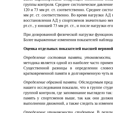
группы контроля. Среднее систолическое давление 
120 и 73 мм рт. ст. соответственно. Среднее систо
мм рт. ст. соответственно. Во время нагрузки АД
восстановления АД у спортсменов значительно мен
рт.ст., у юношей 73 мм рт. ст., и после нагрузки ег
При дозированной физической нагрузке функциона
Более выраженные изменения показателей наблюдал
Оценка отдельных показателей высшей нервной 
Определение состояния памяти, утомляемости,
методика является одной из наиболее часто приме
Существенной разницы в определении словес
кратковременной памяти в долговременную чуть в
Определение образной памяти.
Обследуемым предла
нашего исследования показали, что в группе студ
группой контроля, где запоминание выглядело так
память у спортсменов выше, так как они должн
выполнении движений, а также следить за измене
Определение утомляемости студентов.
В результ