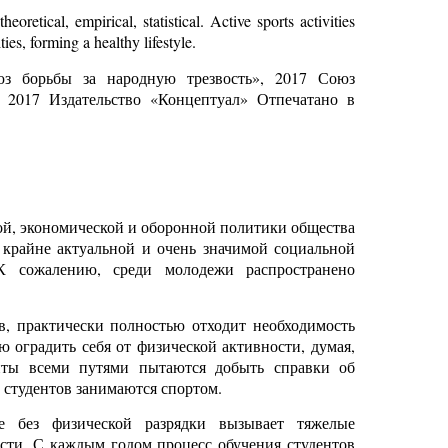
retical, empirical, statistical. Active sports activities
es, forming a healthy lifestyle.
юз борьбы за народную трезвость», 2017 Союз
, 2017 Издательство «Концептуал» Отпечатано в
ой, экономической и оборонной политики общества
я крайне актуальной и очень значимой социальной
К сожалению, среди молодежи распространено
в, практически полностью отходит необходимость
 оградить себя от физической активности, думая,
енты всеми путями пытаются добыть справки об
е студентов занимаются спортом.
ие без физической разрядки вызывает тяжелые
сти. С каждым годом процесс обучения студентов