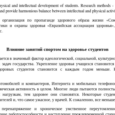
ysical and intellectual development of students. Research methods - theo
 and provide harmonious balance between intellectual and physical activiti
я организация по пропаганде здорового образа жизни «Со
ики и охраны здоровья «Евразийская ассоциация здоровья»
с.
Влияние занятий спортом на здоровье студентов
ается в значимый фактор идеологической, социальной, культурн
 задач государства. Укрепление здоровья учащихся становитс
доровых студентов становится с каждым годом меньше. 
 автомобилей и компьютеров, Интернета и мобильных телефоно
зическая активность в целом. Многие люди пытаются полностью
 нагрузкам, тем здоровее они становятся. Некоторые студ
телей и, что самое ужасное, у врачей. К сожалению, все меньш
е перенапряжение и хроническое умственное переутомлен
ение работоспособности и наступление преждевременной старо