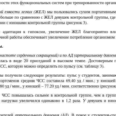
жности этих функциональных систем при тренированности орган
ой емкости легких (ЖЕЛ)
мы пользовались сухим портативным 
аза больше по сравнению с ЖЕЛ девушек контрольной группы, где
нии с юношами контрольной группы (рисунок 3).
я адаптация к гипоксии, увеличение ЖЕЛ благоприятно вли
чной работы обеспечивает увеличение потребление организмом к
ы.
частоте сердечных сокращений) и по АД (арте
риальному давлен
галась в виде 20 приседаний в высоком темпе. Достоверным 
ЧСС
, которую можно определить по пульсу (см. таблицу 3).
ы получили следующие результаты: пульс у студентов, занима
ртсменов средняя ЧСС составила 69,40 уд / мин.; у юношей 
 уд / мин., у юношей – 77.20 уд / мин. соответственно (рисунок 
 ЧСС повышалась сильнее в контрольной группе, чем в групп
 нагрузки увеличился одинаково в 1,2 раза. У девушек и юн
зателей
артериального давления (АД)
. В покое у студентов-с