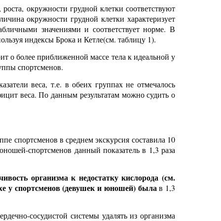
, роста, окружности грудной клетки соответствуют
еличина окружности грудной клетки характеризует
табличными значениями и соответствует норме. В
льзуя индексы Брока и Кетле(см. таблицу 1).
рит о более приближенной массе тела к идеальной у
руппы спортсменов.
атели веса, т.е. в обеих группах не отмечалось
ицит веса. По данным результатам можно судить о
уппе спортсменов в среднем экскурсия составила 10
 юношей-спортсменов данный показатель в 1,3 раза
чивость организма к недостатку кислорода (см.
охе у спортсменов (девушек и юношей) была
в 1,3
рдечно-сосудистой системы удалять из организма