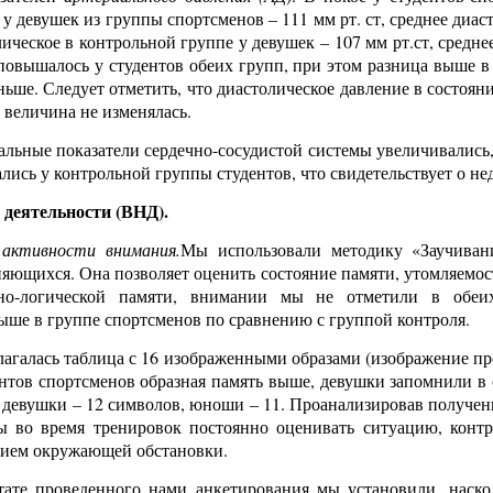
у девушек из группы спортсменов – 111 мм рт. ст, среднее диаст
лическое в контрольной группе у девушек – 107 мм рт.ст, средне
 повышалось у студентов обеих групп, при этом разница выше 
ьше. Следует отметить, что диастолическое давление в состояни
о величина не изменялась.
льные показатели сердечно-сосудистой системы увеличивались, 
ись у контрольной группы студентов, что свидетельствует о не
деятельности (ВНД).
 активности внимания.
Мы использовали методику «Заучиван
няющихся. Она позволяет оценить состояние памяти, утомляемост
но-логической памяти, внимании мы не отметили в обеи
ыше в группе спортсменов по сравнению с группой контроля.
галась таблица с 16 изображенными образами (изображение пре
ентов спортсменов образная память выше, девушки запомнили в
: девушки – 12 символов, юноши – 11. Проанализировав получен
ы во время тренировок постоянно оценивать ситуацию, конт
нием окружающей обстановки.
ате проведенного нами анкетирования мы установили, наско