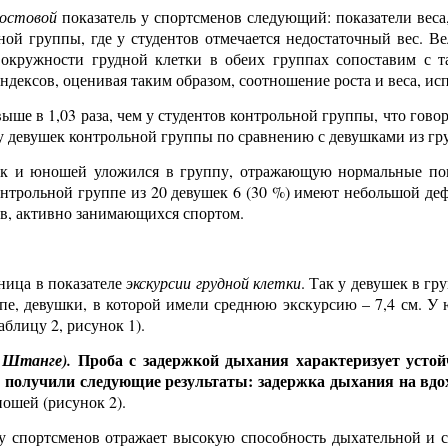
ростовой
показатель у спортсменов следующий: показатели веса
ой группы, где у студентов отмечается недостаточный вес. В
 окружности грудной клетки в обеих группах сопоставим с 
ексов, оценивая таким образом, соотношение роста и веса, испо
ше в 1,03 раза, чем у студентов контрольной группы, что гово
 у девушек контрольной группы по сравнению с девушками из г
к и юношей уложился в группу, отражающую нормальные показ
онтрольной группе из 20 девушек 6 (30 %) имеют небольшой деф
ов, активно занимающихся спортом.
ница в показателе
экскурсии грудной клетки
. Так у девушек в гр
руппе, девушки, в которой имели среднюю экскурсию – 7,4 см. У
аблицу 2, рисунок 1).
Проба с задержкой
дыхания характеризует устой
а Штанге).
ы получили следующие результаты: задержка дыхания на вд
ношей (рисунок 2).
у спортсменов отражает высокую способность дыхательной и се