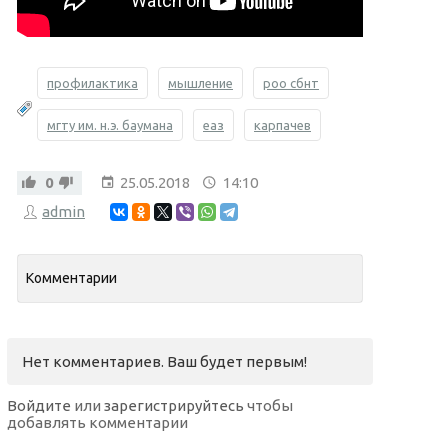
профилактика
мышление
роо сбнт
мгту им. н.э. баумана
еаз
карпачев
0
25.05.2018
14:10
admin
Комментарии
Нет комментариев. Ваш будет первым!
Войдите
или
зарегистрируйтесь
чтобы
добавлять комментарии